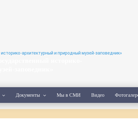
осударственный историко-
узей-заповедник»
Документы
Мы в СМИ
Видео
Фотогалер