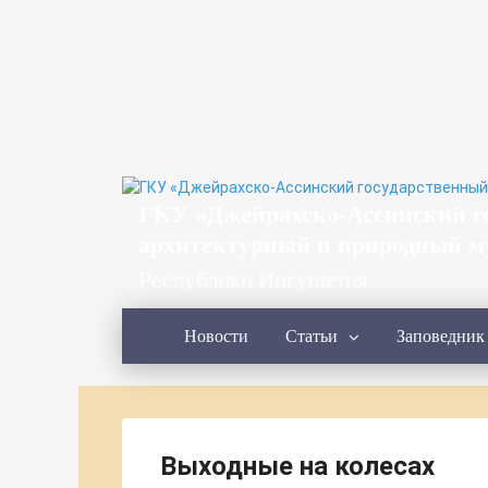
ГКУ «Джейрахско-Ассинcкий г
архитектурный и природный м
Республики Ингушетия
Новости
Статьи
Заповедник
Выходные на колесах