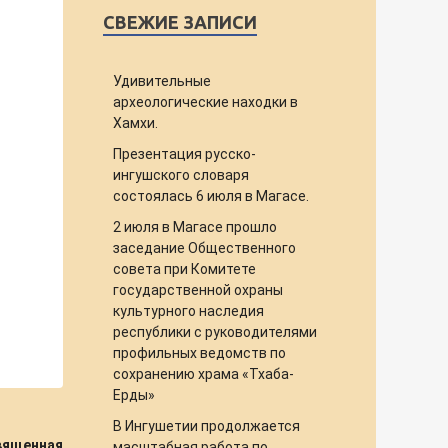
СВЕЖИЕ ЗАПИСИ
Удивительные
археологические находки в
Хамхи.
Презентация русско-
ингушского словаря
состоялась 6 июля в Магасе.
2 июля в Магасе прошло
заседание Общественного
совета при Комитете
государственной охраны
культурного наследия
республики с руководителями
профильных ведомств по
сохранению храма «Тхаба-
Ерды»
В Ингушетии продолжается
священная
масштабная работа по