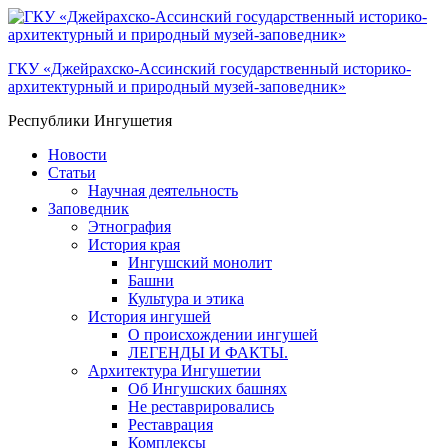
ГКУ «Джейрахско-Ассинcкий государственный историко-
архитектурный и природный музей-заповедник»
Республики Ингушетия
Новости
Статьи
Научная деятельность
Заповедник
Этнография
История края
Ингушский монолит
Башни
Культура и этика
История ингушей
О происхождении ингушей
ЛЕГЕНДЫ И ФАКТЫ.
Архитектура Ингушетии
Об Ингушских башнях
Не реставрировались
Реставрация
Комплексы