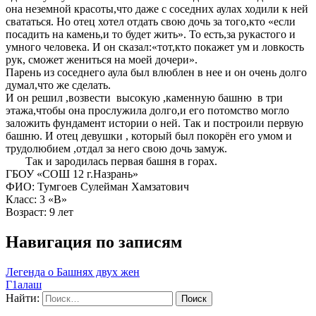
она неземной красоты,что даже с соседних аулах ходили к ней
свататься. Но отец хотел отдать свою дочь за того,кто «если
посадить на камень,и то будет жить». То есть,за рукастого и
умного человека. И он сказал:«тот,кто покажет ум и ловкость
рук, сможет жениться на моей дочери».
Парень из соседнего аула был влюблен в нее и он очень долго
думал,что же сделать.
И он решил ,возвести высокую ,каменную башню в три
этажа,чтобы она прослужила долго,и его потомство могло
заложить фундамент истории о ней. Так и построили первую
башню. И отец девушки , который был покорён его умом и
трудолюбием ,отдал за него свою дочь замуж.
Так и зародилась первая башня в горах.
ГБОУ «СОШ 12 г.Назрань»
ФИО: Тумгоев Сулейман Хамзатович
Класс: 3 «В»
Возраст: 9 лет
Навигация по записям
Легенда о Башнях двух жен
Г1алаш
Найти: