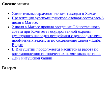
Свежие записи
Удивительные археологические находки в Хамхи.
Презентация русско-ингушского словаря состоялась 6
июля в Магасе.
2 июля в Магасе прошло заседание Общественного
совета при Комитете государственной охраны
культурного наследия республики с руководителями
профильных ведомств по сохранению храма «Тхаба-
Ерды»
В Ингушетии продолжается масштабная работа по
восстановлению исторических памятников региона.
День ингушской башни!
Галерея