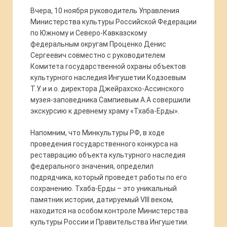
Вчера, 10 ноября руководитель Управления
Министерства культуры Российской Федерации
по Южному и Северо-Кавказскому
федеральным округам Проценко Денис
Сергеевич совместно с руководителем
Комитета государственной охраны объектов
культурного наследия Ингушетии Кодзоевым
Т.У. и и.о. директора Джейрахско-Ассинского
музея-заповедника Сампиевым А.А совершили
экскурсию к древнему храму «Тхаба-Ерды».
Напомним, что Минкультуры РФ, в ходе
проведения государственного конкурса на
реставрацию объекта культурного наследия
федерального значения, определил
подрядчика, который проведет работы по его
сохранению. Тхаба-Ерды – это уникальный
памятник истории, датируемый
VIII
веком,
находится на особом контроле Министерства
культуры России и Правительства Ингушетии.