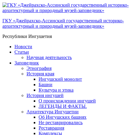
ГКУ «Джейрахско-Ассинcкий государственный историко-
архитектурный и природный музей-заповедник»
Республики Ингушетия
Новости
Статьи
Научная деятельность
Заповедник
Этнография
История края
Ингушский монолит
Башни
Культура и этика
История ингушей
О происхождении ингушей
ЛЕГЕНДЫ И ФАКТЫ.
Архитектура Ингушетии
Об Ингушских башнях
Не реставрировались
Реставрация
Комплексы