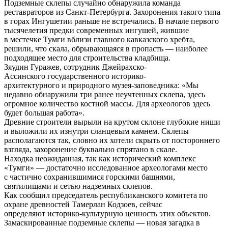
Подземные склепы случайно обнаружила команда
реставраторов из Санкт-Петербурга. Захоронения такого типа
в горах Ингушетии раньше не встречались. В начале первого
тысячелетия предки современных ингушей, жившие
в местечке Тумги вблизи главного кавказского хребта,
решили, что скала, обрывающаяся в пропасть — наиболее
подходящее место для строительства кладбища.
Зяудин Гуражев, сотрудник Джейрахско-
Ассинского государственного историко-
архитектурного и природного музея-заповедника: «Мы
недавно обнаружили три ранее неучтенных склепа, здесь
огромное количество костной массы. Для археологов здесь
будет большая работа».
Древние строители вырыли на крутом склоне глубокие ниши
и выложили их изнутри сланцевым камнем. Склепы
располагаются так, словно их хотели скрыть от постороннего
взгляда, захоронение буквально спрятано в скале.
Находка неожиданная, так как исторический комплекс
«Тумги» — достаточно исследованное археологами место
с частично сохранившимися горскими башнями,
святилищами и сетью надземных склепов.
Как сообщил председатель республиканского комитета по
охране древностей Тамерлан Кодзоев, сейчас
определяют историко-культурную ценность этих объектов.
Замаскированные подземные склепы — новая загадка в