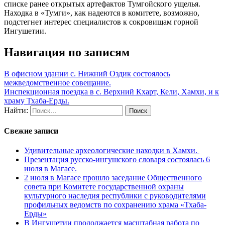
списке ранее открытых артефактов Тумгойского ущелья.
Находка в «Тумги», как надеются в комитете, возможно,
подстегнет интерес специалистов к сокровищам горной
Ингушетии.
Навигация по записям
В офисном здании с. Нижний Оздик состоял­ось
межведомственное совещание.
Инспекционная поездка в с. Верхний Кхарт, Кели, Хамхи, и к
храму Тхаба-Ерды.
Найти:
Свежие записи
Удивительные археологические находки в Хамхи.
Презентация русско-ингушского словаря состоялась 6
июля в Магасе.
2 июля в Магасе прошло заседание Общественного
совета при Комитете государственной охраны
культурного наследия республики с руководителями
профильных ведомств по сохранению храма «Тхаба-
Ерды»
В Ингушетии продолжается масштабная работа по