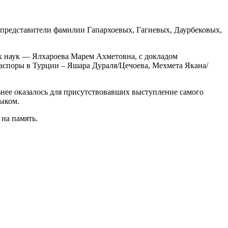
 представители фамилии Гапархоевых, Гагиевых, Даурбековых,
 наук — Ялхароева Марем Ахметовна, с докладом
аспоры в Турции – Яшара Дураля/Цечоева, Мехмета Якана/
ьнее оказалось для присутствовавших выступление самого
зыком.
на память.