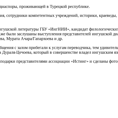
 диаспоры, проживающей в Турецкой республике.
ия, сотрудники компетентных учреждений, историки, краеведы,
ингушской литературы ГБУ «ИнгНИИ», кандидат филологических
кже были заслушаны выступления представителей ингушской ди
ва, Мурата Ачара/Гапархоева и др.
бщения с залом прибегали к услугам переводчика, тем удивител
а Дураля-Цечоева, который в совершенстве владел ингушским я
одарки представителями ассоциации «Истинг» и сделаны фото 