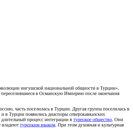
и эволюции ингушской национальной общности в Турции»,
ы, переселившиеся в Османскую Империю после окончания
ссию, часть поселилась в Турции. Другая группа поселилась в
е и в Турции появились диаспоры северокавказских
длительный процесс интеграции в
турецкое общество
. Они
е владеют
турецким языком
. При этом духовная и культурная