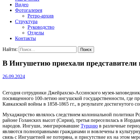
Видео
Фотогалерея
Ретро-архив
Структура
Руководство
Отделы
Контакты
Найти:
В Ингушетию приехали представители 
26.09.2024
Сегодня сотрудники Джейрахско-Ассинского музея-заповедник
посвященного 100-летию ингушской государственности, где 
Кавказской войны в 1858-1865 гг., в результате достигнутого 
Мухаджирство являлось следствием колониальной политики Рос
районе Голанских высот (Сирия), третья переселилась в Иорда
народов. Ингуши, эмигрировавшие
Турцию
в различные пери
являются полноправными гражданами и вовлечены в культурну
связь с Ингушетией не потеряна, и присутствие их на этом ме