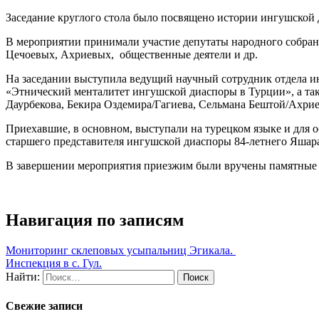
Заседание круглого стола было посвящено истории ингушской
В мероприятии принимали участие депутаты народного собран
Цечоевых, Ахриевых, общественные деятели и др.
На заседании выступила ведущий научный сотрудник отдела 
«Этнический менталитет ингушской диаспоры в Турции», а та
Даурбекова, Бекира Оздемира/Гагиева, Сельмана Бештой/Ахрие
Приехавшие, в основном, выступали на турецком языке и для о
старшего представителя ингушской диаспоры 84-летнего Яшар
В завершении мероприятия приезжим были вручены памятные п
Навигация по записям
Мониторинг склеповых усыпальниц Эгикала.
Инспекция в с. Гул.
Найти:
Свежие записи