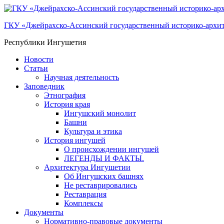
ГКУ «Джейрахско-Ассинcкий государственный историко-архи
Республики Ингушетия
Новости
Статьи
Научная деятельность
Заповедник
Этнография
История края
Ингушский монолит
Башни
Культура и этика
История ингушей
О происхождении ингушей
ЛЕГЕНДЫ И ФАКТЫ.
Архитектура Ингушетии
Об Ингушских башнях
Не реставрировались
Реставрация
Комплексы
Документы
Нормативно-правовые документы