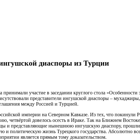
ингушской диаспоры из Турции
а принимали участие в заседании круглого стола «Особенност
присутствовали представители ингушской диаспоры – мухаджир
соглашения между Россией и Турцией.
сийской империи на Северном Кавказе. Из тех, что покинули Ро
нию, четвёртой довелось осесть в Ираке. Так на Ближнем Восток
оды и представляющие нынешнюю ингушскую диаспору, прошли 
ю и политическую жизнь Турецкого государства. Абсолютно вс
роприятии является прямым тому доказательством.