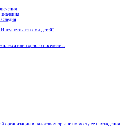
значения
 значения
наследия
я Ингушетия глазами детей”
мплекса или горного поселения.
ой организации в налоговом органе по месту ее нахождения.