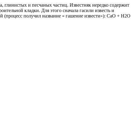
та, глинистых и песчаных частиц. Известняк нередко содержит
оительной кладки. Для этого сначала гасили известь и
ой (процесс получил название « гашение извести»): СаО + Н2О