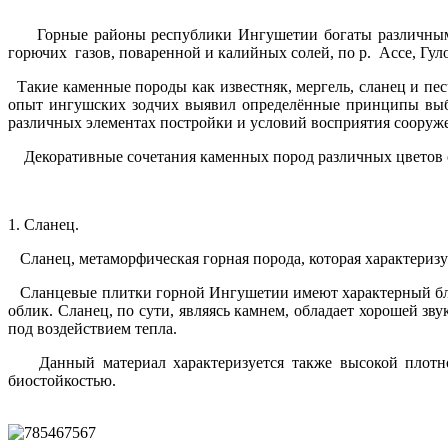
Горные районы республики Ингушетии богаты различными п
горючих газов, поваренной и калийных солей, по р. Ассе, Гул
Такие каменные породы как известняк, мергель, сланец и пе
опыт ингушских зодчих выявил определённые принципы выбо
различных элементах постройки и
Декоративные сочетания каменных пород различных цветов о
1. Сланец.
Сланец, метаморфическая горная порода, которая характериз
Сланцевые плитки горной Ингушетии имеют характерный бле
облик. Сланец, по сути, являясь камнем, обладает хорошей з
под воздействием тепла.
Данный материал характеризуется также высокой плотност
биостойкостью.