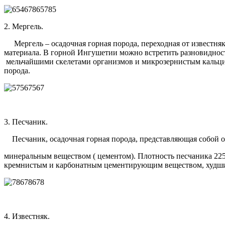
2. Мергель.
Мергель – осадочная горная порода, переходная от известняк
материала. В горной Ингушетии можно встретить разновидност
мельчайшими скелетами организмов и микрозернистым кальци
порода.
3. Песчаник.
Песчаник, осадочная горная порода, представляющая собой од
минеральным веществом ( цементом). Плотность песчаника 2250-
кремнистым и карбонатным цементирующим веществом, худшие
4. Известняк.