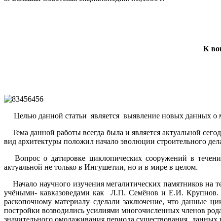
К во
Целью данной статьи является выявление новых данных о м
Тема данной работы всегда была и является актуальной сегодн
вид архитектуры положил начало эволюции строительного де
Вопрос о датировке циклопических сооружений в течение 
актуальной не только в Ингушетии, но и в мире в целом.
Начало научного изучения мегалитических памятников на те
учёными- кавказоведами как Л.П. Семёнов и Е.И. Крупнов.
раскопочному материалу сделали заключение, что данные цик
постройки возводились усилиями многочи
значительного омолаживания периода существования данных 