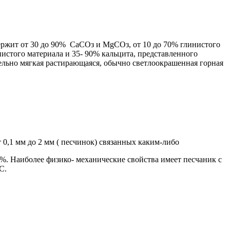
ержит от 30 до 90% СаСОз и MgCOз, от 10 до 70% глинистого
истого материала и 35- 90% кальцита, представленного
льно мягкая растирающаяся, обычно светлоокрашенная горная
0,1 мм до 2 мм ( песчинок) связанных каким-либо
 %. Наиболее физико- механические свойства имеет песчаник с
 С.