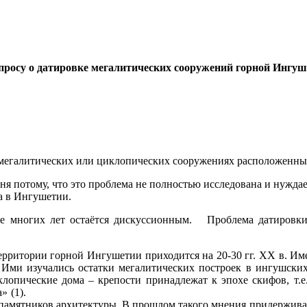
просу о датировке мегалитических сооружений горной Ингуш
егалитических или циклопических сооружениях расположенны
я потому, что это проблема не полностью исследована и нуждает
ла в Ингушетии.
многих лет остаётся дискуссионным. Проблема датировки 
рритории горной Ингушетии приходится на 20-30 гг. ХХ в. Им
 Ими изучались остатки мегалитических построек в ингушских
лопические дома – крепости принадлежат к эпохе скифов, т.е. 
сленных членов рода» (1). Однако за по
памятников архитектуры. В прошлом такого мнения придерживал