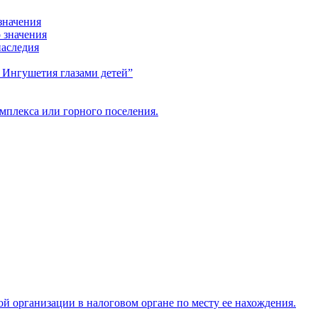
значения
 значения
наследия
я Ингушетия глазами детей”
мплекса или горного поселения.
ой организации в налоговом органе по месту ее нахождения.