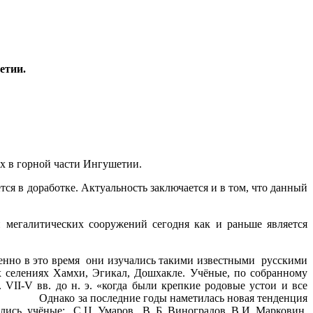
етии.
х в горной части Ингушетии.
ся в доработке. Актуальность заключается и в том, что данный
мегалитических сооружений сегодня как и раньше является
енно в это время они изучались такими известными русскими
 селениях Хамхи, Эгикал, Дошхакле. Учёные, по собранному
VII-V вв. до н. э. «когда были крепкие родовые устои и все
следние годы наметилась новая тенденция
ись учёные: С.Ц. Умаров, В. Б. Виноградов, В.И. Марковин,