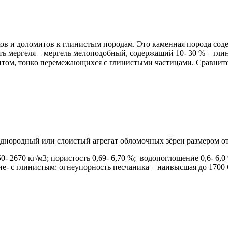
ов и доломитов к глинистым породам. Это каменная порода сод
ь мергеля – мергель мелоподобный, содержащий 10- 30 % – глин
том, тонко перемежающихся с глинистыми частицами. Сравните
нородный или слоистый агрегат обломочных зёрен размером от 
 2670 кг/м3; пористость 0,69- 6,70 %; водопоглощение 0,6- 6,0
- с глинистым: огнеупорность песчаника – наивысшая до 1700