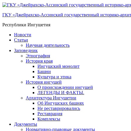
ГКУ «Джейрахско-Ассинcкий государственный историко-архи
Республики Ингушетия
Новости
Статьи
Научная деятельность
Заповедник
Этнография
История края
Ингушский монолит
Башни
Культура и этика
История ингушей
О происхождении ингушей
ЛЕГЕНДЫ И ФАКТЫ.
Архитектура Ингушетии
Об Ингушских башнях
Не реставрировались
Реставрация
Комплексы
Документы
Нормативно-правовые документы