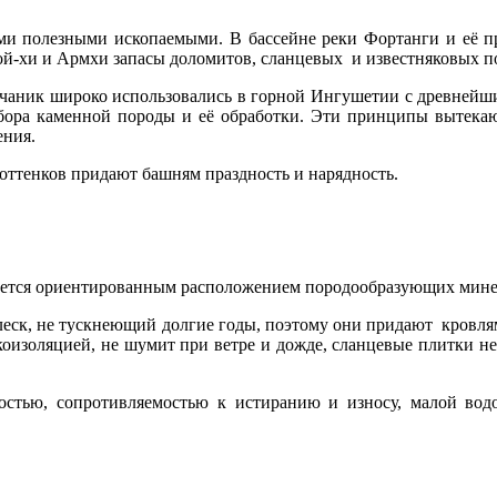
олезными ископаемыми. В бассейне реки Фортанги и её прит
ой-хи и Армхи запасы доломитов, сланцевых и известняковых по
счаник широко использовались в горной Ингушетии с древнейш
ра каменной породы и её обработки. Эти принципы вытекают
 условий восприятия сооружения.
ттенков придают башням праздность и нарядность.
уется ориентированным расположением породообразующих минер
ск, не тускнеющий долгие годы, поэтому они придают кровл
вукоизоляцией, не шумит при ветре и дожде, сланцевые плитки 
ью, сопротивляемостью к истиранию и износу, малой водо