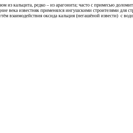
ом из кальцита, редко – из арагонита; часто с примесью доломи
дние века известняк применялся ингушскими строителями для стр
утём взаимодействия оксида кальция (негашёной извести) с вод