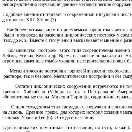
непосредственно изучавшие данные мегалитические сооруже
Подобное мнение отстаивает и современный ингушский иссле
датировку- XIII- XV вв.(3)
Наиболее оптимальным и приемлемым вариантом является да
были произведены раскопки циклопических построек у средне
тыс. до н. э. Вместе с тем учёный высказывает и мнение о ра
Большинство построек этого типа сосредоточены именно в Г
Лейми, Эгикал, Кели и др. Время и люди не пощадили их. Но
огромные каменные глыбы уходили на строительство новых б
Мегалитические постройки горной Ингушетии сооружены и
растворе, так и без него. Мегалитические постройки и без с
Остатки циклопических сооружении встречаются не только
крепость Хайкаберд (VIIв.до н. э.), в Центральной Аме
оборонительные стены Микен и Тиринфа, сардинские нураги, д
С происхождением этих громадных сооружении связано много 
на ладонь. Древние греки, для которых история создания мег
сыновья Урана и Геи (6). Отсюда и название.
«Для вайнахских памятников это название, по сути, также 