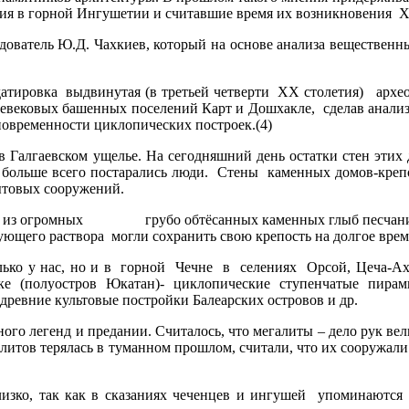
ния в горной Ингушетии и считавшие время их возникновени
дователь Ю.Д. Чахкиев, который на основе анализа вещественн
тировка выдвинутая (в третьей четверти ХХ столетия) архе
вековых башенных поселений Карт и Дошхакле, сделав анализ на
зновременности циклопических построек.(4)
алгаевском ущелье. На сегодняшний день остатки стен этих д
 больше всего постарались люди. Стены каменных домов-крепо
ытовых сооружений.
з огромных грубо обтёсанных каменных глыб песчаника и 
вязующего раствора могли сохранить свою крепость на долгое в
 у нас, но и в горной Чечне в селениях Орсой, Цеча-Ахк,
рике (полуостров Юкатан)- циклопические ступенчатые пир
ревние культовые постройки Балеарских островов и др.
легенд и предании. Считалось, что мегалиты – дело рук вели
алитов терялась в туманном прошлом, считали, что их сооружали
близко, так как в сказаниях чеченцев и ингушей упоминаются