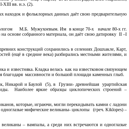
я XI-XIII вв. н.э. (2).
ых находок и фольклорных данных даёт свою предварительную
ологом М.Б. Мужухоевым. Им в конце 70-х начале 80-х гг.
 основе собранного материала, он даёт свою датировку II –I
ревних конструкций сохранились в селениях Дошхакле, Карт,
стей (ещё в средние века) разбирались местными жителями, и
известняка. Кладка велась как на известковом cвязующем
ремя благодаря массивности и большой площади каменных глыб.
 Никарой и Баулой (5), в Грузии- древнейшая урартийская
амиды. Наиболее яркие образцы циклопических строений –
канов, которые, играючи, могли перекидывать камни с ладони
 одноглазые мифические великаны- циклопы (греч. Kiklopes) –
 великаны – вампалы, а среди них встречаются и одноглазые