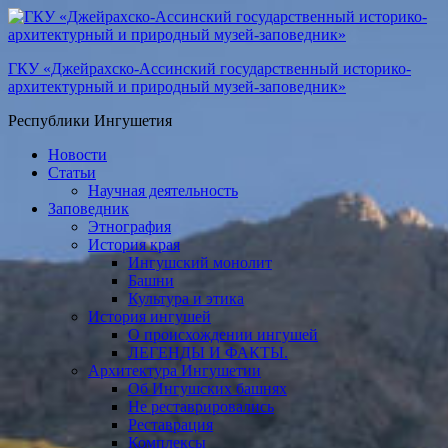
ГКУ «Джейрахско-Ассинcкий государственный историко-
архитектурный и природный музей-заповедник»
Республики Ингушетия
Новости
Статьи
Научная деятельность
Заповедник
Этнография
История края
Ингушский монолит
Башни
Культура и этика
История ингушей
О происхождении ингушей
ЛЕГЕНДЫ И ФАКТЫ.
Архитектура Ингушетии
Об Ингушских башнях
Не реставрировались
Реставрация
Комплексы