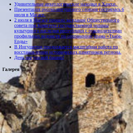
Удивительные археологические находки в Хамхи.
Презентация русско-ингушского словаря состоялась 6
июля в Магасе.
2 июля в Магасе прошло заседание Общественного
совета при Комитете государственной охраны
культурного наследия республики с руководителями
профильных ведомств по сохранению храма «Тхаба-
Ерды»
В Ингушетии продолжается масштабная работа по
восстановлению исторических памятников региона.
День ингушской башни!
Галерея