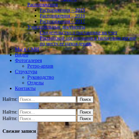
Распоряжения
Распоряжения – 2015
Распоряжения – 2016
Распоряжения – 2017
Учредительные документы
Свидетельство о постановке на учет
Российской организации в налоговом органе
по месту ее нахождения.
Мы в СМИ
Видео
Фотогалерея
Ретро-архив
Структура
Руководство
Отделы
Контакты
Найти:
Найти:
Найти:
Свежие записи