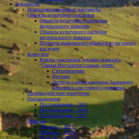
Документы
Нормативно-правовые документы
Объекты культурного наследия
Объекты культурного наследия
федерального значения
Объекты культурного наследия
регионального значения
Перечень выявленных объектов культурного
наследия
Конкурсы
Работы участников детского конкурса
“Горная Ингушетия глазами детей”
Стихотворение
Рисунок
Легенда о происхождении башенного
комплекса или горного поселения.
Противодействие коррупции
Постановления
Постановления – 2015
Постановления – 2016
Постановления – 2017
Приказы
Приказы – 2015 г
Приказы – 2016 г
Приказы – 2017 г