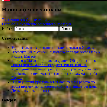
Навигация по записям
Экспедиция в Сунженский район.
Главное. Сохранение башенного наследия
Найти:
Свежие записи
Удивительные археологические находки в Хамхи.
Презентация русско-ингушского словаря состоялась 6
июля в Магасе.
2 июля в Магасе прошло заседание Общественного
совета при Комитете государственной охраны
культурного наследия республики с руководителями
профильных ведомств по сохранению храма «Тхаба-
Ерды»
В Ингушетии продолжается масштабная работа по
восстановлению исторических памятников региона.
День ингушской башни!
Галерея