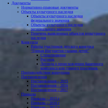
Документы
Нормативно-правовые документы
Объекты культурного наследия
Объекты культурного наследия
федерального значения
Объекты культурного наследия
регионального значения
Перечень выявленных объектов культурного
наследия
Конкурсы
Работы участников детского конкурса
“Горная Ингушетия глазами детей”
Стихотворение
Рисунок
Легенда о происхождении башенного
комплекса или горного поселения.
Противодействие коррупции
Постановления
Постановления – 2015
Постановления – 2016
Постановления – 2017
Приказы
Приказы – 2015 г
Приказы – 2016 г
Приказы – 2017 г