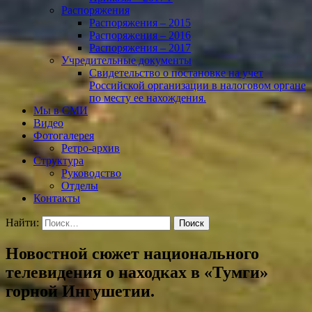
Распоряжения
Распоряжения – 2015
Распоряжения – 2016
Распоряжения – 2017
Учредительные документы
Свидетельство о постановке на учет
Российской организации в налоговом органе
по месту ее нахождения.
Мы в СМИ
Видео
Фотогалерея
Ретро-архив
Структура
Руководство
Отделы
Контакты
Найти:
Новостной сюжет национального
телевидения о находках в «Тумги»
горной Ингушетии.