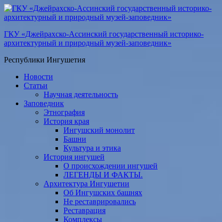
ГКУ «Джейрахско-Ассинcкий государственный историко-
архитектурный и природный музей-заповедник»
Республики Ингушетия
Новости
Статьи
Научная деятельность
Заповедник
Этнография
История края
Ингушский монолит
Башни
Культура и этика
История ингушей
О происхождении ингушей
ЛЕГЕНДЫ И ФАКТЫ.
Архитектура Ингушетии
Об Ингушских башнях
Не реставрировались
Реставрация
Комплексы