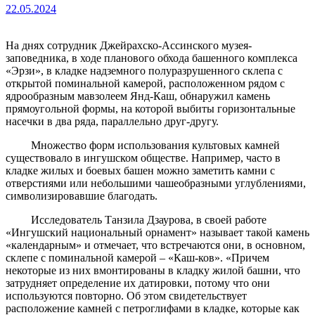
22.05.2024
На днях сотрудник Джейрахско-Ассинского музея-
заповедника, в ходе планового обхода башенного комплекса
«Эрзи», в кладке надземного полуразрушенного склепа с
открытой поминальной камерой, расположенном рядом с
ядрообразным мавзолеем Янд-Каш, обнаружил камень
прямоугольной формы, на которой выбиты горизонтальные
насечки в два ряда, параллельно друг-другу.
Множество форм использования культовых камней
существовало в ингушском обществе. Например, часто в
кладке жилых и боевых башен можно заметить камни с
отверстиями или небольшими чашеобразными углублениями,
символизировавшие благодать.
Исследователь Танзила Дзаурова, в своей работе
«Ингушский национальный орнамент» называет такой камень
«календарным» и отмечает, что встречаются они, в основном,
склепе с поминальной камерой – «Каш-ков». «Причем
некоторые из них вмонтированы в кладку жилой башни, что
затрудняет определение их датировки, потому что они
используются повторно. Об этом свидетельствует
расположение камней с петроглифами в кладке, которые как