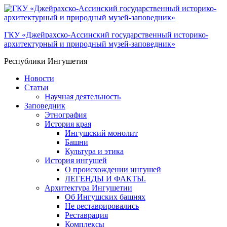
ГКУ «Джейрахско-Ассинcкий государственный историко-
архитектурный и природный музей-заповедник»
Республики Ингушетия
Новости
Статьи
Научная деятельность
Заповедник
Этнография
История края
Ингушский монолит
Башни
Культура и этика
История ингушей
О происхождении ингушей
ЛЕГЕНДЫ И ФАКТЫ.
Архитектура Ингушетии
Об Ингушских башнях
Не реставрировались
Реставрация
Комплексы