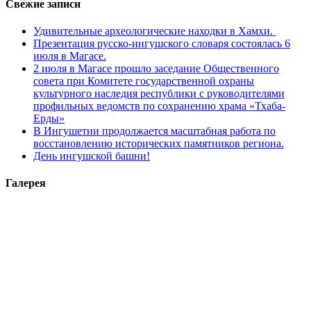
Свежие записи
Удивительные археологические находки в Хамхи.
Презентация русско-ингушского словаря состоялась 6
июля в Магасе.
2 июля в Магасе прошло заседание Общественного
совета при Комитете государственной охраны
культурного наследия республики с руководителями
профильных ведомств по сохранению храма «Тхаба-
Ерды»
В Ингушетии продолжается масштабная работа по
восстановлению исторических памятников региона.
День ингушской башни!
Галерея