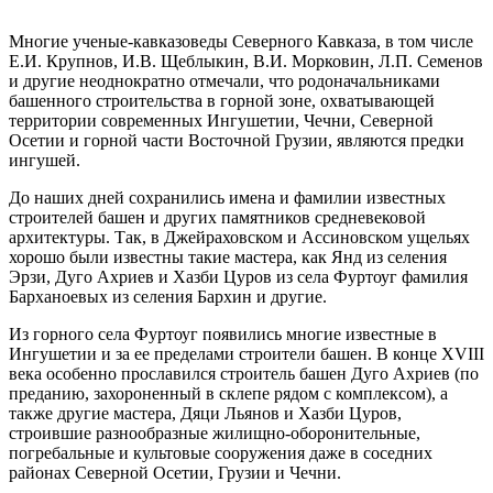
Многие ученые-кавказоведы Северного Кавказа, в том числе
Е.И. Крупнов, И.В. Щеблыкин, В.И. Морковин, Л.П. Семенов
и другие неоднократно отмечали, что родоначальниками
башенного строительства в горной зоне, охватывающей
территории современных Ингушетии, Чечни, Северной
Осетии и горной части Восточной Грузии, являются предки
ингушей.
До наших дней сохранились имена и фамилии известных
строителей башен и других памятников средневековой
архитектуры. Так, в Джейраховском и Ассиновском ущельях
хорошо были известны такие мастера, как Янд из селения
Эрзи, Дуго Ахриев и Хазби Цуров из села Фуртоуг фамилия
Барханоевых из селения Бархин и другие.
Из горного села Фуртоуг появились многие известные в
Ингушетии и за ее пределами строители башен. В конце XVIII
века особенно прославился строитель башен Дуго Ахриев (по
преданию, захороненный в склепе рядом с комплексом), а
также другие мастера, Дяци Льянов и Хазби Цуров,
строившие разнообразные жилищно-оборонительные,
погребальные и культовые сооружения даже в соседних
районах Северной Осетии, Грузии и Чечни.