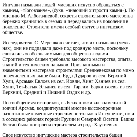
Ингуши называли людей, умевших искусно обращаться с
камнем, «тIоговзанче», (букв. «знающий хитрости камня»). По
мнению М. Албогачиевой, секреты строительного мастерства
бережно хранились в семьях и передавались из поколения в
поколение. Строители имели особый статус в ингушском
обществе.
Исследователь С. Мерешков считает, что их называли (мехк-
нах), они не подпадали даже под кровную месть, поскольку
считались особо значимыми для общества людьми.
Строительство башен требовало высокого мастерства, опыта,
знаний и технических навыков. Признанными и
знаменитыми мастерами-строителями Средневековья по мимо
перечисленных выше были, Ерда Дударов из сел. Верхний
Хули, Арсамак Евлоев из сел. Йовли, Хинг Ханиев из сел.
Хяни, Тет-Батык Эльдиев из сел. Таргим, Баркинхоевы из сел.
Верхний, Средний и Нижний Оздик и др.
По сообщениям историков, в Лялах проживал знаменитый
зодчий Арсмак, воздвигнувший многие высокопрочные
разнотипные каменные строения не только в Ингушетии, но и
в соседних районах горной Грузии и Северной Осетии. Башня
Бялган была построена строителем из рода Хаутиевых.
Свое искусство ингушские мастера строительства башен