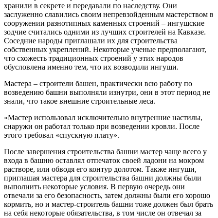
хранили в секрете и передавали по наследству. Они
заслуженно славились своим непревзойденным мастерством в
сооружении разнотипных каменных строений – ингушские
зодчие считались одними из лучших строителей на Кавказе.
Соседние народы приглашали их для строительства
собственных укреплений. Некоторые ученые предполагают,
что схожесть традиционных строений у этих народов
обусловлена именно тем, что их возводили ингуши.
Мастера – строители башен, практически всю работу по
возведению башни выполняли изнутри, они в этот период не
знали, что такое внешние строительные леса.
«Мастер использовал исключительно внутренние настилы,
снаружи он работал только при возведении кровли. После
этого требовал «спускную плату».
После завершения строительства башни мастер чаще всего у
входа в башню оставлял отпечаток своей ладони на мокром
растворе, или обводя его контур долотом. Также ингуши,
приглашая мастера для строительства башни должны были
выполнить некоторые условия. В первую очередь они
отвечали за его безопасность, затем должны были его хорошо
кормить, но и мастер-строитель башни тоже должен был брать
на себя некоторые обязательства, в том числе он отвечал за