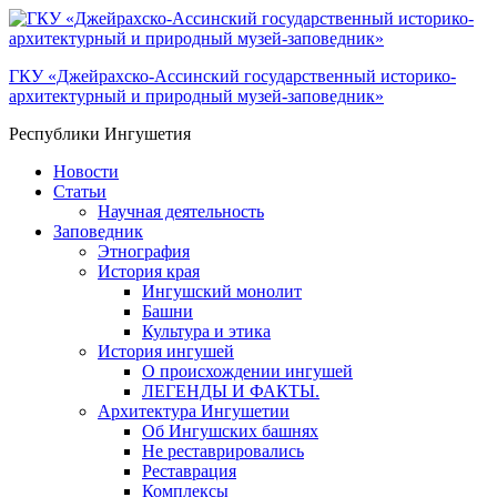
ГКУ «Джейрахско-Ассинcкий государственный историко-
архитектурный и природный музей-заповедник»
Республики Ингушетия
Новости
Статьи
Научная деятельность
Заповедник
Этнография
История края
Ингушский монолит
Башни
Культура и этика
История ингушей
О происхождении ингушей
ЛЕГЕНДЫ И ФАКТЫ.
Архитектура Ингушетии
Об Ингушских башнях
Не реставрировались
Реставрация
Комплексы