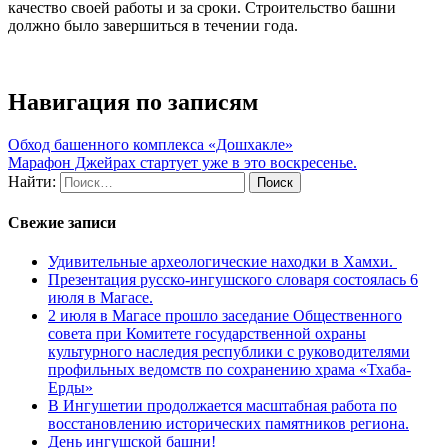
качество своей работы и за сроки. Строительство башни
должно было завершиться в течении года.
Навигация по записям
Обход башенного комплекса «Дошхакле»
Марафон Джейрах стартует уже в это воскресенье.
Найти:
Свежие записи
Удивительные археологические находки в Хамхи.
Презентация русско-ингушского словаря состоялась 6
июля в Магасе.
2 июля в Магасе прошло заседание Общественного
совета при Комитете государственной охраны
культурного наследия республики с руководителями
профильных ведомств по сохранению храма «Тхаба-
Ерды»
В Ингушетии продолжается масштабная работа по
восстановлению исторических памятников региона.
День ингушской башни!