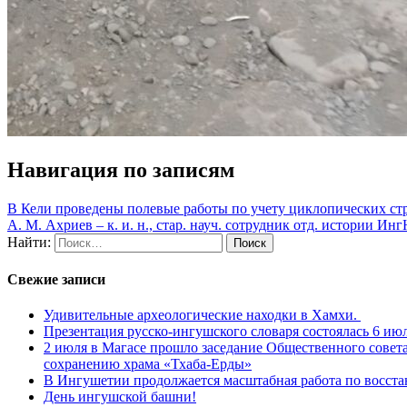
Навигация по записям
В Кели проведены полевые работы по учету циклопических ст
А. М. Ахриев – к. и. н., стар. науч. сотрудник отд. истории 
Найти:
Свежие записи
Удивительные археологические находки в Хамхи.
Презентация русско-ингушского словаря состоялась 6 июл
2 июля в Магасе прошло заседание Общественного совет
сохранению храма «Тхаба-Ерды»
В Ингушетии продолжается масштабная работа по восста
День ингушской башни!