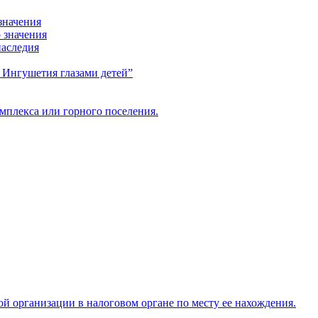
значения
 значения
наследия
я Ингушетия глазами детей”
мплекса или горного поселения.
ой организации в налоговом органе по месту ее нахождения.