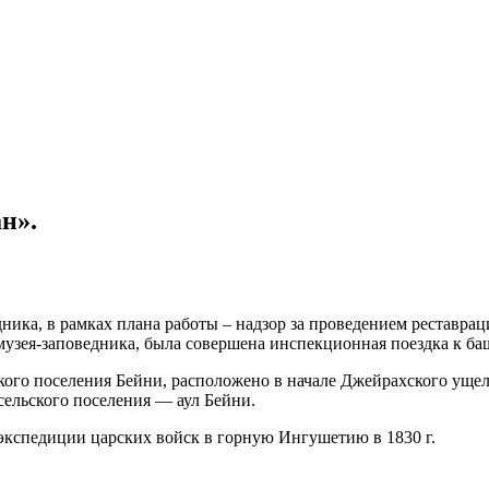
н».
ника, в рамках плана работы – надзор за проведением реставр
музея-заповедника, была совершена инспекционная поездка к б
кого поселения Бейни, расположено в начале Джейрахского ущел
сельского поселения — аул Бейни.
экспедиции царских войск в горную Ингушетию в 1830 г.