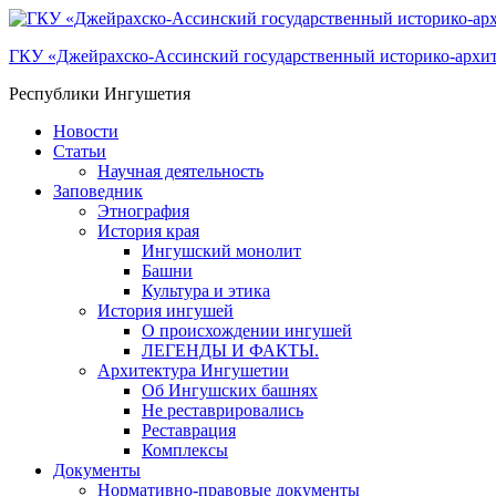
ГКУ «Джейрахско-Ассинcкий государственный историко-архи
Республики Ингушетия
Новости
Статьи
Научная деятельность
Заповедник
Этнография
История края
Ингушский монолит
Башни
Культура и этика
История ингушей
О происхождении ингушей
ЛЕГЕНДЫ И ФАКТЫ.
Архитектура Ингушетии
Об Ингушских башнях
Не реставрировались
Реставрация
Комплексы
Документы
Нормативно-правовые документы