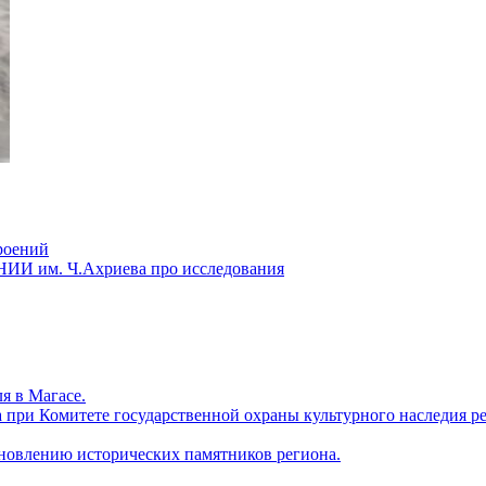
роений
ИнгНИИ им. Ч.Ахриева про исследования
я в Магасе.
а при Комитете государственной охраны культурного наследия 
новлению исторических памятников региона.