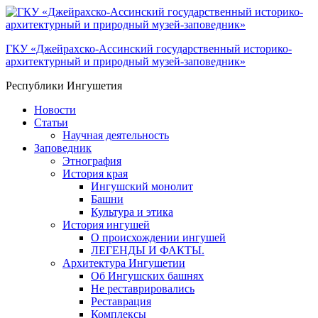
ГКУ «Джейрахско-Ассинcкий государственный историко-
архитектурный и природный музей-заповедник»
Республики Ингушетия
Новости
Статьи
Научная деятельность
Заповедник
Этнография
История края
Ингушский монолит
Башни
Культура и этика
История ингушей
О происхождении ингушей
ЛЕГЕНДЫ И ФАКТЫ.
Архитектура Ингушетии
Об Ингушских башнях
Не реставрировались
Реставрация
Комплексы