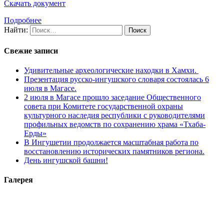
Скачать документ
Подробнее
Найти:
Свежие записи
Удивительные археологические находки в Хамхи.
Презентация русско-ингушского словаря состоялась 6
июля в Магасе.
2 июля в Магасе прошло заседание Общественного
совета при Комитете государственной охраны
культурного наследия республики с руководителями
профильных ведомств по сохранению храма «Тхаба-
Ерды»
В Ингушетии продолжается масштабная работа по
восстановлению исторических памятников региона.
День ингушской башни!
Галерея