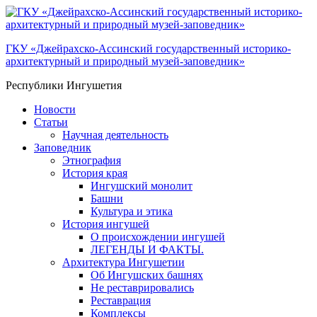
ГКУ «Джейрахско-Ассинcкий государственный историко-
архитектурный и природный музей-заповедник»
Республики Ингушетия
Новости
Статьи
Научная деятельность
Заповедник
Этнография
История края
Ингушский монолит
Башни
Культура и этика
История ингушей
О происхождении ингушей
ЛЕГЕНДЫ И ФАКТЫ.
Архитектура Ингушетии
Об Ингушских башнях
Не реставрировались
Реставрация
Комплексы