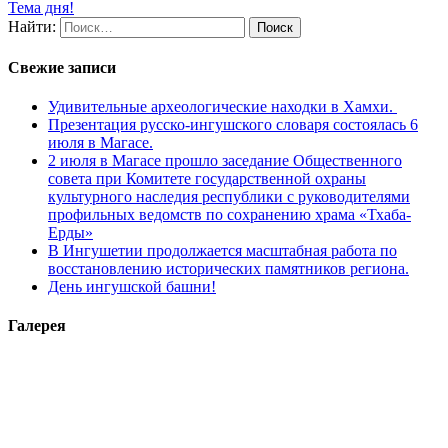
Тема дня!
Найти:
Свежие записи
Удивительные археологические находки в Хамхи.
Презентация русско-ингушского словаря состоялась 6
июля в Магасе.
2 июля в Магасе прошло заседание Общественного
совета при Комитете государственной охраны
культурного наследия республики с руководителями
профильных ведомств по сохранению храма «Тхаба-
Ерды»
В Ингушетии продолжается масштабная работа по
восстановлению исторических памятников региона.
День ингушской башни!
Галерея