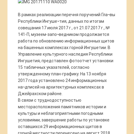
В рамках реализации перечня поручений Гла¬вы
Республики Ингуше¬тия, данных по итогам
совещания 17 июля 2017 г., от 21.07.2017 г., №
141-П, музеем-запо¬ведником продолжается
работа по обновлению информационных щитов
на башенных комплексах горной Ингушетии. В
Управление культурного наследия Республики
Ингушетия, представлен фотоотчет установки
15 табличных указателей, согласно
утвержденному план-графику. На 13 ноября
2017 года установлено 24 информационных
на¬дписей на архитектурных комплексах в
Джейрахском районе.
В связи с труднодоступностью
месторасположения памятников истории и
культуры и неблагоприятными погодными
условиями, завершение работы по установке
оставшихся 29 информационных щитов в
горной местности перенесено на август 2018